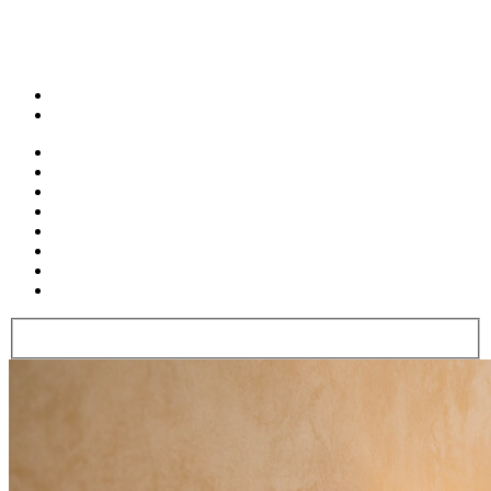
Seite nach oben
Telefon
06221 - 905 700
DE
EN
Hotel
Zimmer
Wellness
Arrangements
Destination
Kultur
Service
Kontakt
Best Price Booking
Buchen