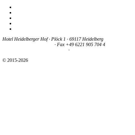
Video
Anfahrt
Partner
Impressum
Datenschutz
Hotel Heidelberger Hof
·
Plöck 1
·
69117 Heidelberg
Telefon +49 6221 905 700
·
Fax +49 6221 905 704 4
hotel (at) hotel-heidelbergerhof.de
·
www.hotel-heidelbergerhof.de
© 2015-2026
Hotel Heidelberger Hof